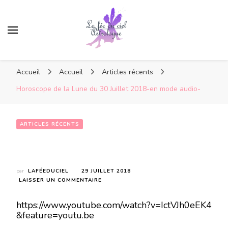
Accueil
Accueil
Articles récents
Horoscope de la Lune du 30 Juillet 2018-en mode audio-
ARTICLES RÉCENTS
Horoscope de la Lune du 30 Juillet 2018-en mode audio-
par
LAFÉEDUCIEL
29 JUILLET 2018
SUR
LAISSER UN COMMENTAIRE
HOROSCOPE
DE
https://www.youtube.com/watch?v=IctVJh0eEK4
LA
&feature=youtu.be
LUNE
DU