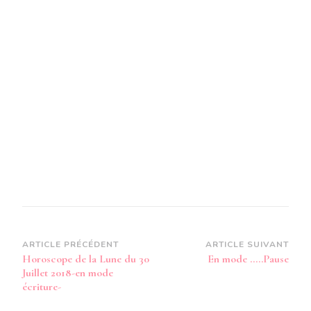
30
JUILLET
2018-
EN
MODE
AUDIO-
Navigation
ARTICLE PRÉCÉDENT
ARTICLE SUIVANT
Horoscope de la Lune du 30
En mode …..Pause
d’article
Juillet 2018-en mode
écriture-