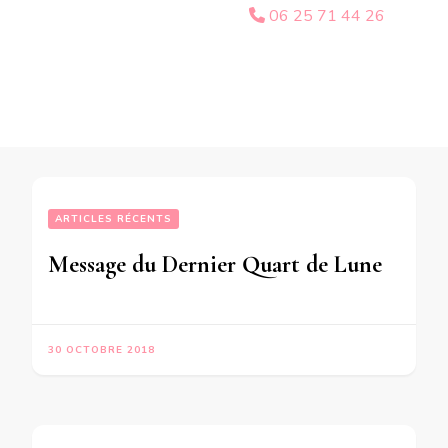
06 25 71 44 26
ARTICLES RÉCENTS
Message du Dernier Quart de Lune du 31 Octobre 2018 pour CHACUN d’entre nous  « Par avance je prends en compte les revirements de situation intempestifs mais libérateurs « 
30 OCTOBRE 2018