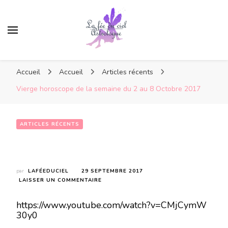
Accueil
Accueil
Articles récents
Vierge horoscope de la semaine du 2 au 8 Octobre 2017
ARTICLES RÉCENTS
Vierge horoscope de la semaine du 2 au 8 Octobre 2017
par
LAFÉEDUCIEL
29 SEPTEMBRE 2017
SUR
LAISSER UN COMMENTAIRE
VIERGE
HOROSCOPE
https://www.youtube.com/watch?v=CMjCymW
DE
30y0
LA
SEMAINE