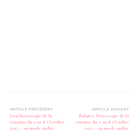
DU
2
AU
8
OCTOBRE
2017
Navigation
ARTICLE PRÉCÉDENT
ARTICLE SUIVANT
Lion horoscope de la
Balance Horoscope de la
d’article
semaine du 2 au 8 Octobre
semaine du 2 au 8 Octobre
2017 – en mode audio-
2017 – en mode audio-