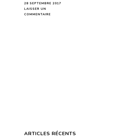
28 SEPTEMBRE 2017
LAISSER UN
SUR
COMMENTAIRE
HOROSCOPE
DE
LA
LUNE
DU
29
SEPTEMBRE
2017
–
EN
MODE
AUDIO-
ARTICLES RÉCENTS