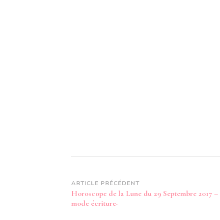
Navigation
ARTICLE PRÉCÉDENT
Horoscope de la Lune du 29 Septembre 2017 –
d’article
mode écriture-