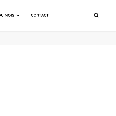
DU MOIS
CONTACT
Horoscope de la Lune du 29 Septembre 2017 – en mode audio-