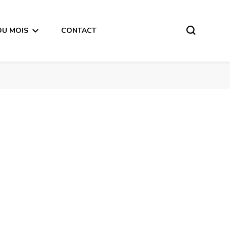
DU MOIS
CONTACT
Horoscope de la Lune du 27 Novembre 2017 – en mode audio-