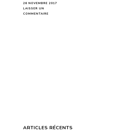
26 NOVEMBRE 2017
LAISSER UN
SUR
COMMENTAIRE
HOROSCOPE
DE
LA
LUNE
DU
27
NOVEMBRE
2017
–
EN
MODE
AUDIO-
ARTICLES RÉCENTS