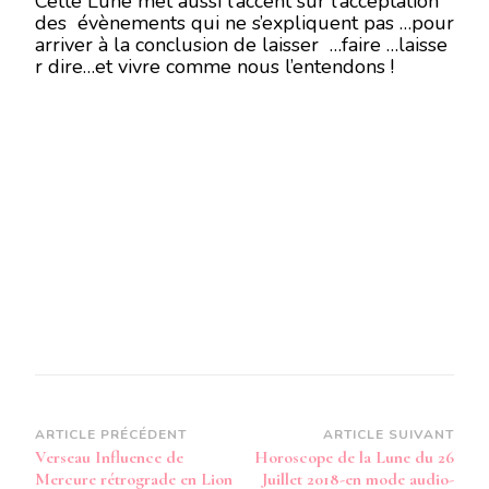
Cette Lune met aussi l’accent sur l’acceptation
des évènements qui ne s’expliquent pas …pour
arriver à la conclusion de laisser …faire …laisse
r dire…et vivre comme nous l’entendons !
Navigation
ARTICLE PRÉCÉDENT
ARTICLE SUIVANT
Verseau Influence de
Horoscope de la Lune du 26
d’article
Mercure rétrograde en Lion
Juillet 2018-en mode audio-