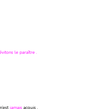
évitons le paraître .
n’est
jamais
acquis .