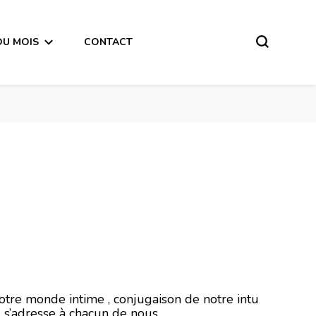
DU MOIS
CONTACT
er 2020
notre monde intime , conjugaison de notre intu
l s’adresse à chacun de nous .