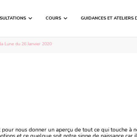
SULTATIONS
COURS
GUIDANCES ET ATELIERS 
la Lune du 26 Janvier 2020
a Lune du 26 Janvi
ait pour nous donner un aperçu de tout ce qui touche à 
otions et ce quelque soit notre signe de naissance car i