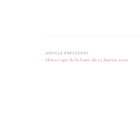
Navigation
ARTICLE PRÉCÉDENT
Horoscope de la Lune du 25 Janvier 2020
d’article