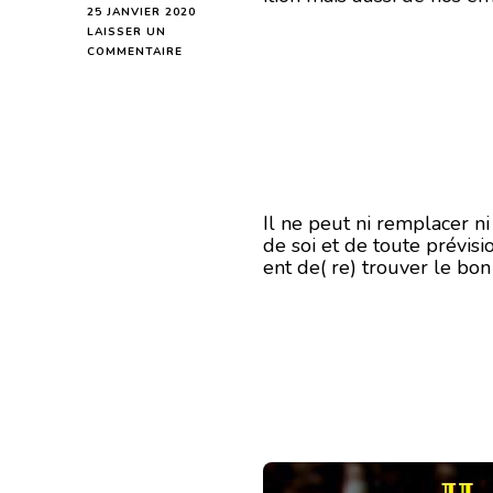
25 JANVIER 2020
LAISSER UN
SUR
COMMENTAIRE
HOROSCOPE
DE
LA
LUNE
DU
26
JANVIER
2020
Il ne peut ni remplacer n
de soi et de toute prévisi
ent de( re) trouver le bon