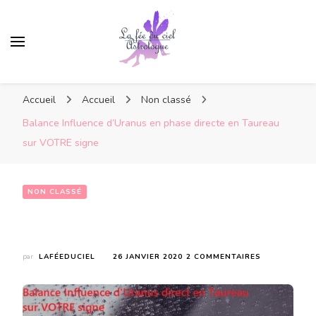
Accueil
Accueil
Non classé
Balance Influence d’Uranus en phase directe en Taureau
sur VOTRE signe
NON CLASSÉ
Balance Influence d’Uranus en phase directe en Taureau sur VOTRE signe
SUR
par
LAFÉEDUCIEL
26 JANVIER 2020
2 COMMENTAIRES
BALANCE
INFLUENCE
D’URANUS
EN