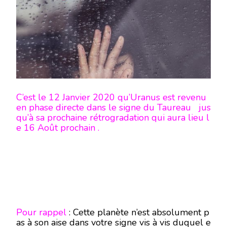
PHASE
DIRECTE
EN
TAUREAU
SUR
VOTRE
SIGNE
C’est le 12 Janvier 2020 qu’Uranus est revenu
en phase directe dans le signe du Taureau jus
qu’à sa prochaine rétrogradation qui aura lieu l
e 16 Août prochain .
Pour rappel
: Cette planète n’est absolument p
as à son aise dans votre signe vis à vis duquel e