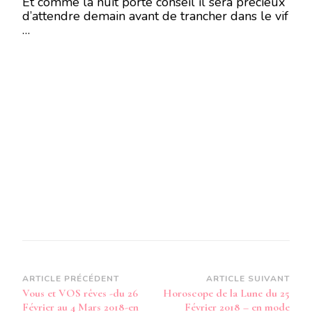
Et comme la nuit porte conseil il sera précieux
d’attendre demain avant de trancher dans le vif
…
Navigation
ARTICLE PRÉCÉDENT
ARTICLE SUIVANT
Vous et VOS rêves -du 26
Horoscope de la Lune du 25
d’article
Février au 4 Mars 2018-en
Février 2018 – en mode