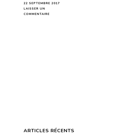
22 SEPTEMBRE 2017
LAISSER UN
SUR
COMMENTAIRE
HOROSCOPE
DE
LA
LUNE
DU
23
SEPTEMBRE
2017
–
EN
MODE
AUDIO-
ARTICLES RÉCENTS