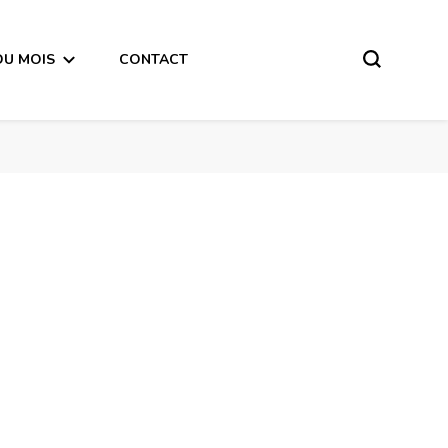
DU MOIS
CONTACT
Horoscope de la Lune du 23 Septembre 2017 – en mode audio-