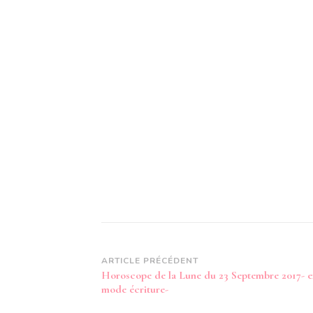
Navigation
ARTICLE PRÉCÉDENT
Horoscope de la Lune du 23 Septembre 2017- 
d’article
mode écriture-