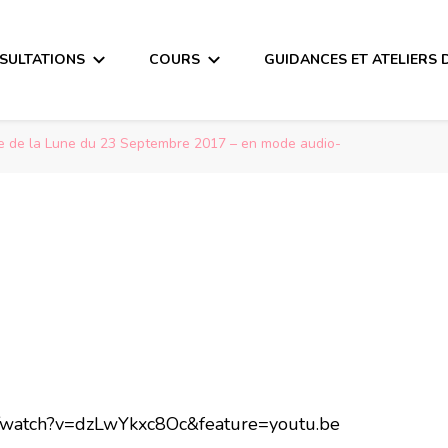
SULTATIONS
COURS
GUIDANCES ET ATELIERS 
 de la Lune du 23 Septembre 2017 – en mode audio-
m/watch?v=dzLwYkxc8Oc&feature=youtu.be