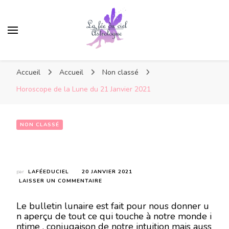
Accueil
Accueil
Non classé
Horoscope de la Lune du 21 Janvier 2021
NON CLASSÉ
Horoscope de la Lune du 21 Janvier 2021
par
LAFÉEDUCIEL
20 JANVIER 2021
SUR
LAISSER UN COMMENTAIRE
HOROSCOPE
DE
Le bulletin lunaire est fait pour nous donner u
LA
n aperçu de tout ce qui touche à notre monde i
LUNE
ntime , conjugaison de notre intuition mais auss
DU