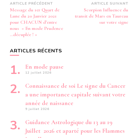
Navigation
ARTICLE PRÉCÉDENT
ARTICLE SUIVANT
Message du 1er Quart de
Scorpion Influence du
d’article
Lune du 20 Janvier 2021
transit de Mars en Taureau
pour CHACUN d’entre
sur votre signe
nous » En mode Prudence
…décuplée ! »
ARTICLES RÉCENTS
En mode pause
12 juillet 2026
Connaissance de soi Le signe du Cancer
a une importance capitale suivant votre
année de naissance
9 juillet 2026
Guidance Astrologique du 13 au 19
Juillet 2026 et aparté pour les Flammes