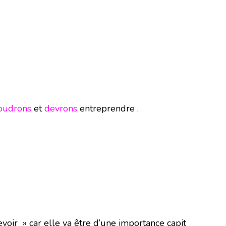
oudrons
et
devrons
entreprendre .
evoir » car elle va être d’une importance capit