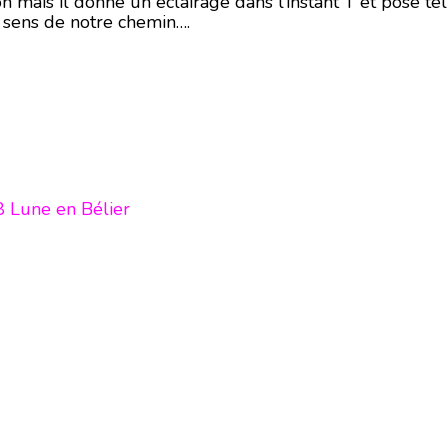
on mais il donne un éclairage dans l’instant T et pose te
n sens de notre chemin….
 Lune en Bélier