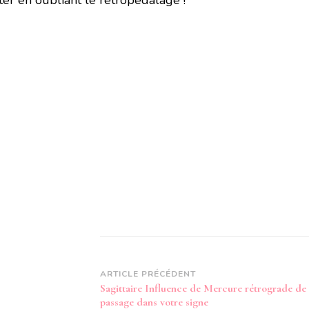
ter en oubliant le rétropédalage !
Navigation
ARTICLE PRÉCÉDENT
Sagittaire Influence de Mercure rétrograde de
d’article
passage dans votre signe