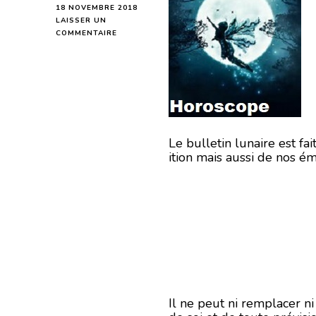
18 NOVEMBRE 2018
LAISSER UN
SUR
COMMENTAIRE
HOROSCOPE
DE
LA
LUNE
DU
19
NOVEMBRE
2018
Le bulletin lunaire est f
ition mais aussi de nos ém
Il ne peut ni remplacer n