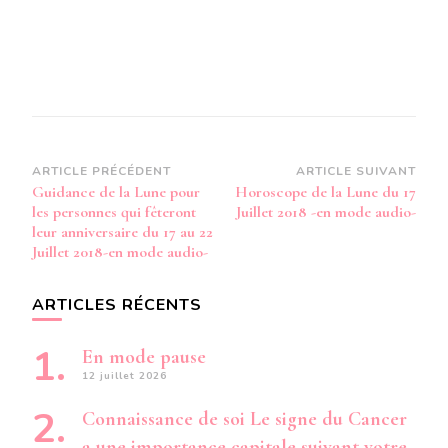
Navigation
ARTICLE PRÉCÉDENT
ARTICLE SUIVANT
Guidance de la Lune pour
Horoscope de la Lune du 17
d’article
les personnes qui fêteront
Juillet 2018 -en mode audio-
leur anniversaire du 17 au 22
Juillet 2018-en mode audio-
ARTICLES RÉCENTS
En mode pause
12 juillet 2026
Connaissance de soi Le signe du Cancer
a une importance capitale suivant votre