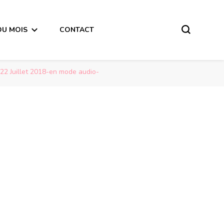
DU MOIS
CONTACT
 22 Juillet 2018-en mode audio-
Guidance de la Lune pour les personnes qui fêteront leur  anniversaire du 17 au 22 Juillet 2018-en mode audio-