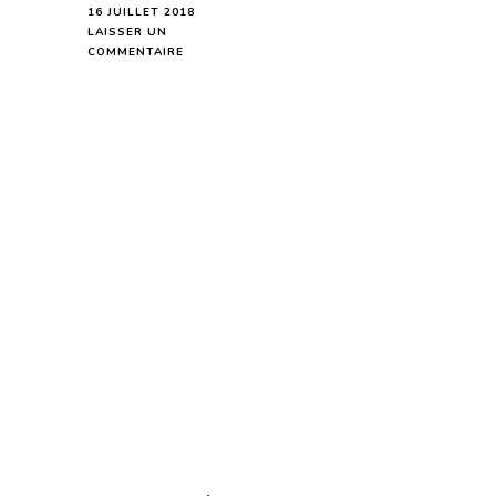
16 JUILLET 2018
LAISSER UN
SUR
COMMENTAIRE
GUIDANCE
DE
LA
LUNE
POUR
LES
PERSONNES
QUI
FÊTERONT
LEUR
ANNIVERSAIRE
DU
17
AU
22
JUILLET
2018-
EN
MODE
AUDIO-