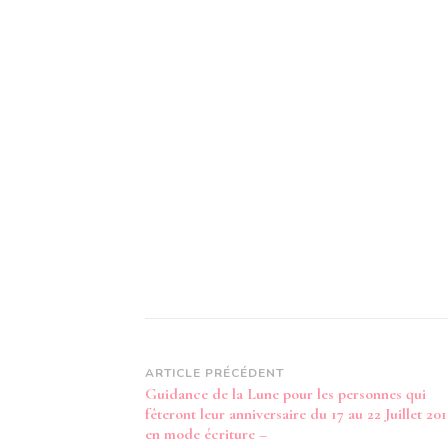
Navigation
ARTICLE PRÉCÉDENT
Guidance de la Lune pour les personnes qui
d’article
fêteront leur anniversaire du 17 au 22 Juillet 20
en mode écriture –