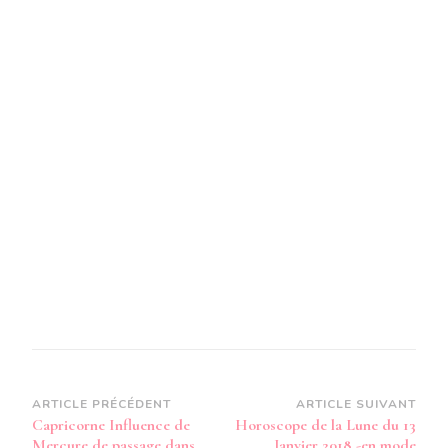
Navigation
ARTICLE PRÉCÉDENT
ARTICLE SUIVANT
Capricorne Influence de
Horoscope de la Lune du 13
d’article
Mercure de passage dans
Janvier 2018 -en mode