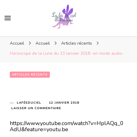
Accueil
Accueil
Articles récents
Horoscope de la Lune du 13 Janvier 2018 -en mode audio-
ARTICLES RÉCENTS
Horoscope de la Lune du 13 Janvier 2018 -en mode audio-
par
LAFÉEDUCIEL
12 JANVIER 2018
SUR
LAISSER UN COMMENTAIRE
HOROSCOPE
DE
https://www.youtube.com/watch?v=HplAQq_0
LA
AdU&feature=youtu.be
LUNE
DU