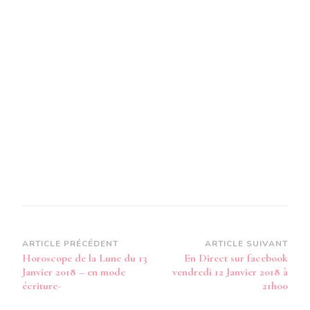
13
JANVIER
2018
-
EN
MODE
AUDIO-
Navigation
ARTICLE PRÉCÉDENT
ARTICLE SUIVANT
Horoscope de la Lune du 13
En Direct sur facebook
d’article
Janvier 2018 – en mode
vendredi 12 Janvier 2018 à
écriture-
21h00