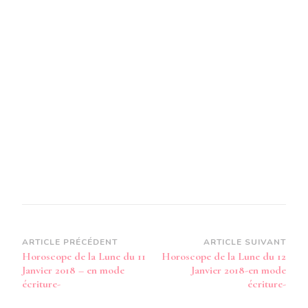
11
JANVIER
2018-
EN
MODE
AUDIO-
Navigation
ARTICLE PRÉCÉDENT
ARTICLE SUIVANT
Horoscope de la Lune du 11
Horoscope de la Lune du 12
d’article
Janvier 2018 – en mode
Janvier 2018-en mode
écriture-
écriture-