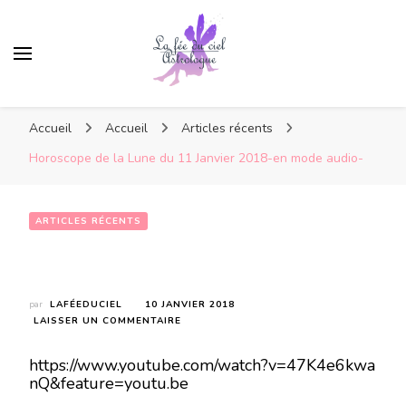
Accueil
Accueil
Articles récents
Horoscope de la Lune du 11 Janvier 2018-en mode audio-
ARTICLES RÉCENTS
Horoscope de la Lune du 11 Janvier 2018-en mode audio-
par
LAFÉEDUCIEL
10 JANVIER 2018
SUR
LAISSER UN COMMENTAIRE
HOROSCOPE
DE
https://www.youtube.com/watch?v=47K4e6kwa
LA
nQ&feature=youtu.be
LUNE
DU