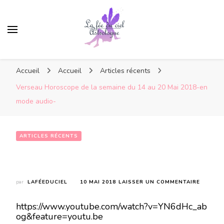
Accueil
Accueil
Articles récents
Verseau Horoscope de la semaine du 14 au 20 Mai 2018-en
mode audio-
ARTICLES RÉCENTS
Verseau Horoscope de la semaine  du 14 au 20 Mai 2018-en mode audio-
SUR
par
LAFÉEDUCIEL
10 MAI 2018
LAISSER UN COMMENTAIRE
VERSEA
HOROS
https://www.youtube.com/watch?v=YN6dHc_ab
DE
og&feature=youtu.be
LA