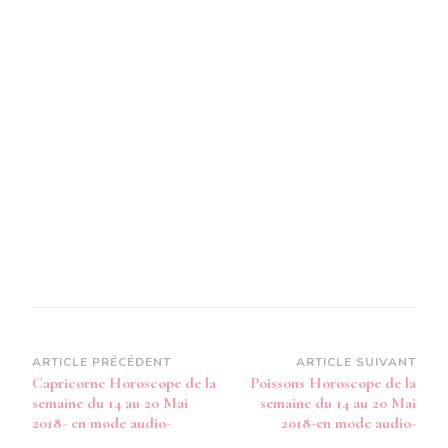
SEMAIN
DU
14
AU
20
MAI
2018-
EN
MODE
AUDIO-
Navigation
ARTICLE PRÉCÉDENT
ARTICLE SUIVANT
Capricorne Horoscope de la
Poissons Horoscope de la
d’article
semaine du 14 au 20 Mai
semaine du 14 au 20 Mai
2018- en mode audio-
2018-en mode audio-