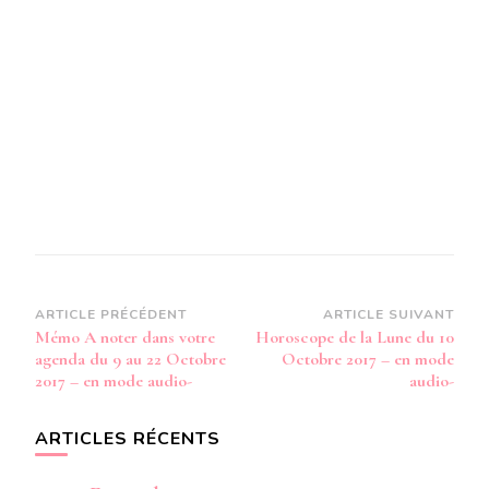
Navigation
ARTICLE PRÉCÉDENT
ARTICLE SUIVANT
Mémo A noter dans votre
Horoscope de la Lune du 10
d’article
agenda du 9 au 22 Octobre
Octobre 2017 – en mode
2017 – en mode audio-
audio-
ARTICLES RÉCENTS