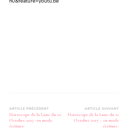
h0&feature=youtu.be
LUNE
DU
10
OCTOBRE
2017
–
EN
MODE
AUDIO-
Navigation
ARTICLE PRÉCÉDENT
ARTICLE SUIVANT
Horoscope de la Lune du 10
Horoscope de la Lune du 11
d’article
Octobre 2017 -en mode
Octobre 2017 – en mode
écriture-
écriture-