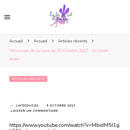
Accueil
Accueil
Articles récents
Horoscope de la Lune du 10 Octobre 2017 – en mode
audio-
ARTICLES RÉCENTS
Horoscope de la Lune du 10 Octobre 2017 – en mode audio-
par
LAFÉEDUCIEL
9 OCTOBRE 2017
SUR
LAISSER UN COMMENTAIRE
HOROSCOPE
DE
https://www.youtube.com/watch?v=MbidM5I1g
LA