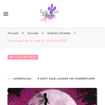
Accueil
Accueil
Articles récents
Horoscope de la Lune du 10 Août 2018
ARTICLES RÉCENTS
Horoscope de la Lune du 10 Août 2018
SUR
par
LAFÉEDUCIEL
9 AOÛT 2018
LAISSER UN COMMENTAIRE
HOROS
DE
LA
LUNE
DU
10