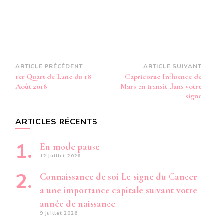
Navigation
ARTICLE PRÉCÉDENT
ARTICLE SUIVANT
1er Quart de Lune du 18
Capricorne Influence de
d’article
Août 2018
Mars en transit dans votre
signe
ARTICLES RÉCENTS
En mode pause
12 juillet 2026
Connaissance de soi Le signe du Cancer
a une importance capitale suivant votre
année de naissance
9 juillet 2026