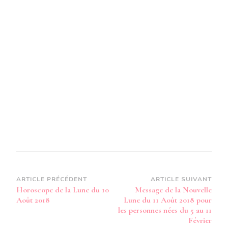
Navigation
ARTICLE PRÉCÉDENT
ARTICLE SUIVANT
Horoscope de la Lune du 10
Message de la Nouvelle
d’article
Août 2018
Lune du 11 Août 2018 pour
les personnes nées du 5 au 11
Février