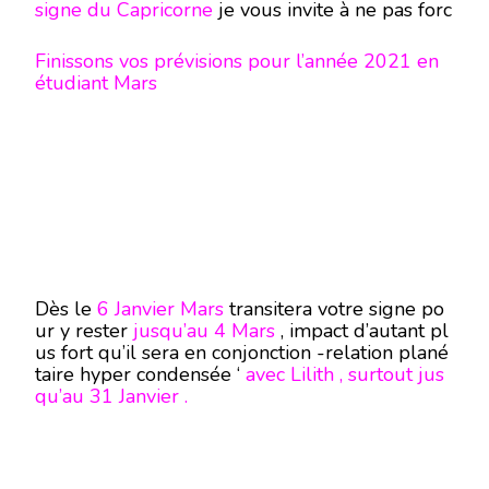
signe du Capricorne
je vous invite à ne pas forc
er les poignets des portes qui ne voudront pas
s’ouvrir …
Finissons vos prévisions pour l’année 2021 en
étudiant Mars
Dès le
6 Janvier Mars
transitera votre signe po
ur y rester
jusqu’au 4 Mars
, impact d’autant pl
us fort qu’il sera en conjonction -relation plané
taire hyper condensée ‘
avec Lilith , surtout jus
qu’au 31 Janvier .