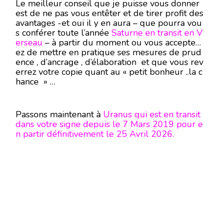
et
afin de tout échafauder en amont pour être
Le meilleur conseil que je puisse vous donner
fin prêt
le 29
Décembre
au moment même ou
est de ne pas vous entêter et de tirer profit des
Jupiter transitera pour une année le signe du P
avantages -et oui il y en aura – que pourra vou
oissons
, enclenchant pour vous une période bi
s conférer toute l’année
Saturne en transit en V
en plus fluide …Moment de votre existence qui
erseau
– à partir du moment ou vous accepter
sera d’autant plus positive si vous la préparez a
ez de mettre en pratique ses mesures de prud
vec discipline ..
ence , d’ancrage , d’élaboration et que vous rev
errez votre copie quant au « petit bonheur ..la c
hance » …
Passons maintenant à
Uranus qui est en transit
dans votre signe depuis le 7 Mars 2019 pour e
n partir définitivement le 25 Avril 2026.