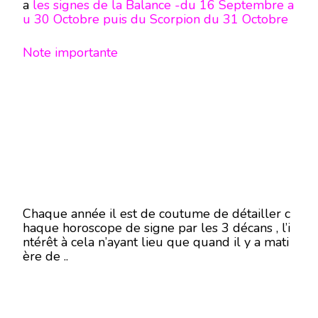
a
les signes de la Balance -du 16 Septembre a
u 30 Octobre puis du Scorpion du 31 Octobre
au 13 Décembre
– rien ne sera plus propice à t
out ceci …
Note importante
Chaque année il est de coutume de détailler c
haque horoscope de signe par les 3 décans , l’i
ntérêt à cela n’ayant lieu que quand il y a mati
ère de ..