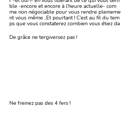
r -et oui !- en vous libérant de ce qui vous sem
ble -encore et encore à l’heure actuelle- com
me non négociable pour vous rendre pleineme
nt vous même ..Et pourtant ! C’est au fil du tem
ps que vous constaterez combien vous étiez da
ns l’erreur !
De grâce ne tergiversez pas !
Ne freinez pas des 4 fers !