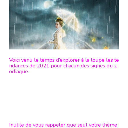
ET
ASCENDANT
TAUREAU
»
AIDE
TOI
,
LE
CIEL
T’AIDERA! »
Voici venu le temps d’explorer à la loupe les te
ndances de 2021 pour chacun des signes du z
odiaque
Inutile de vous rappeler que seul votre thème