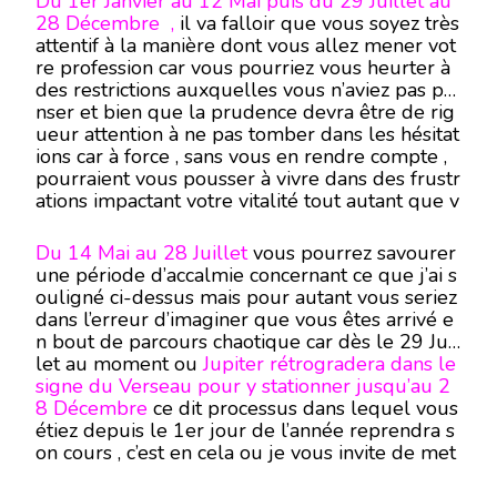
Du 1er Janvier au 12 Mai puis du 29 Juillet au
28 Décembre ,
il va falloir que vous soyez très
attentif à la manière dont vous allez mener vot
re profession car vous pourriez vous heurter à
des restrictions auxquelles vous n’aviez pas pe
nser et bien que la prudence devra être de rig
ueur attention à ne pas tomber dans les hésitat
ions car à force , sans vous en rendre compte ,
pourraient vous pousser à vivre dans des frustr
ations impactant votre vitalité tout autant que v
otre secteur de vie financier .
Du 14 Mai au 28 Juillet
vous pourrez savourer
une période d’accalmie concernant ce que j’ai s
ouligné ci-dessus mais pour autant vous seriez
dans l’erreur d’imaginer que vous êtes arrivé e
n bout de parcours chaotique car dès le 29 Juil
let au moment ou
Jupiter rétrogradera dans le
signe du Verseau pour y stationner jusqu’au 2
8 Décembre
ce dit processus dans lequel vous
étiez depuis le 1er jour de l’année reprendra s
on cours , c’est en cela ou je vous invite de met
tre à profit cette période
du 14 Mai au 28 Juill