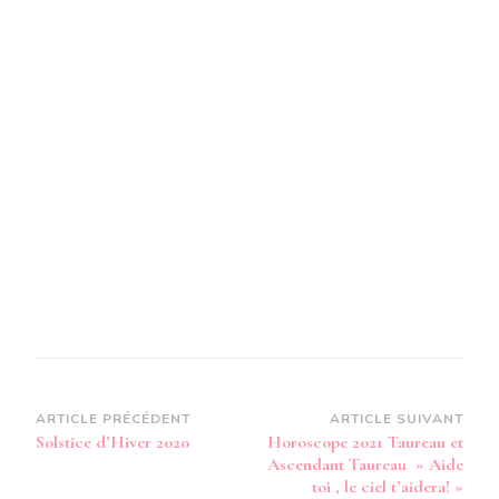
Navigation
ARTICLE PRÉCÉDENT
ARTICLE SUIVANT
Solstice d’Hiver 2020
Horoscope 2021 Taureau et
d’article
Ascendant Taureau » Aide
toi , le ciel t’aidera! »