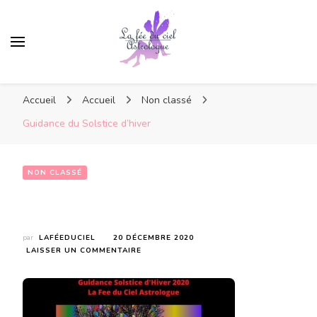
Accueil
Accueil
Non classé
Guidance du Solstice d’hiver
NON CLASSÉ
Guidance du Solstice d’hiver
par
LAFÉEDUCIEL
20 DÉCEMBRE 2020
SUR
LAISSER UN COMMENTAIRE
GUIDANCE
DU
SOLSTICE
D’HIVER