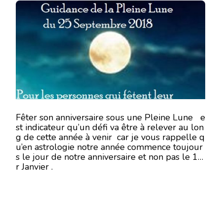
LA
PLEINE
LUNE
DU
25
SEPTEMBRE
2018
POUR
LES
PERSONNES
QUI
FÊTENT
LEUR
Fêter son anniversaire sous une Pleine Lune e
ANNIVERSAIRE
st indicateur qu’un défi va être à relever au lon
DU
g de cette année à venir car je vous rappelle q
23
u’en astrologie notre année commence toujour
AU
s le jour de notre anniversaire et non pas le 1e
28
r Janvier .
SEPTEMBRE