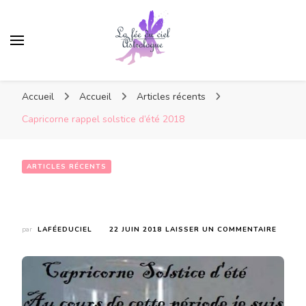
Accueil
Accueil
Articles récents
Capricorne rappel solstice d’été 2018
ARTICLES RÉCENTS
Capricorne rappel solstice d’été 2018
SUR
par
LAFÉEDUCIEL
22 JUIN 2018
LAISSER UN COMMENTAIRE
CAPRI
RAPPE
SOLST
D’ÉTÉ
2018