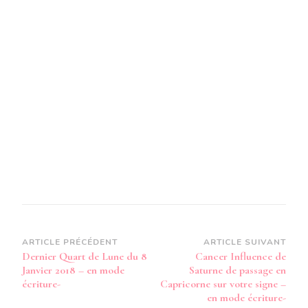
8
JANVIER
2018
–
EN
MODE
AUDIO-
Navigation
ARTICLE PRÉCÉDENT
ARTICLE SUIVANT
Dernier Quart de Lune du 8
Cancer Influence de
d’article
Janvier 2018 – en mode
Saturne de passage en
écriture-
Capricorne sur votre signe –
en mode écriture-