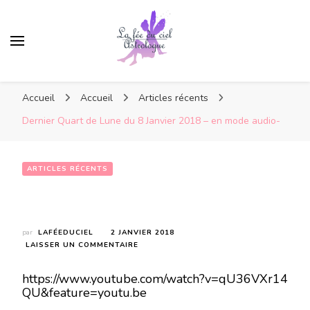
Accueil
Accueil
Articles récents
Dernier Quart de Lune du 8 Janvier 2018 – en mode audio-
ARTICLES RÉCENTS
Dernier Quart de Lune du 8 Janvier 2018 – en mode audio-
par
LAFÉEDUCIEL
2 JANVIER 2018
SUR
LAISSER UN COMMENTAIRE
DERNIER
QUART
https://www.youtube.com/watch?v=qU36VXr14
DE
QU&feature=youtu.be
LUNE
DU