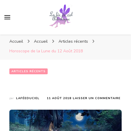
Accueil
Accueil
Articles récents
Horoscope de la Lune du 12 Août 2018
ARTICLES RÉCENTS
Horoscope de la Lune du 12 Août 2018
SUR
par
LAFÉEDUCIEL
11 AOÛT 2018
LAISSER UN COMMENTAIRE
HORO
DE
LA
LUNE
DU
12