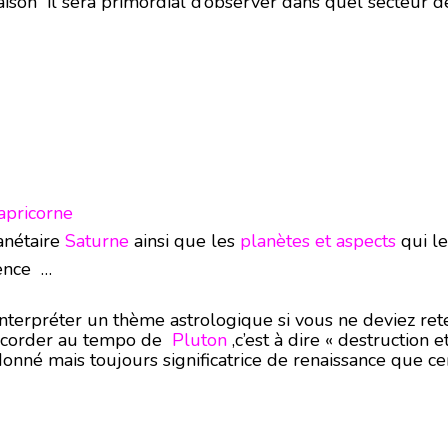
naison il sera primordial d’observer dans quel secteur 
apricorne
anétaire
Saturne
ainsi que les
planètes et aspects
qui le
tence …
nterpréter un thème astrologique si vous ne deviez rete
accorder au tempo de
Pluton
,c’est à dire « destruction e
onné mais toujours significatrice de renaissance que ce