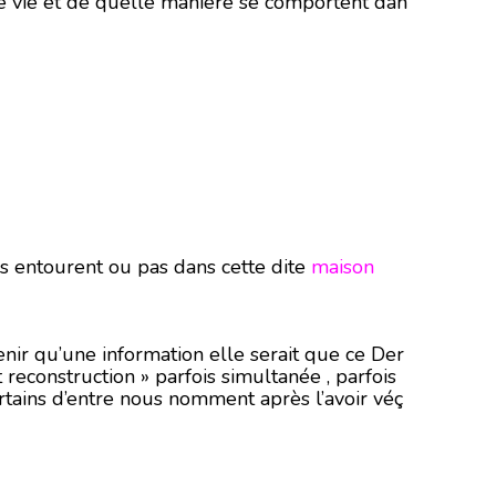
de vie et de quelle manière se comportent dan
s entourent ou pas dans cette dite
maison
nir qu’une information elle serait que ce Der
t reconstruction » parfois simultanée , parfois
rtains d’entre nous nomment après l’avoir véç