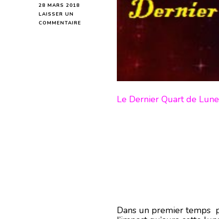
28 MARS 2018
LAISSER UN
SUR
COMMENTAIRE
DERNIER
QUART
DE
LUNE
DU
8
AVRIL
2018
Le Dernier Quart de Lune
-
EN
MODE
ÉCRITURE-
Dans un premier temps pe