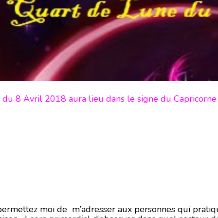
 du 8 Avril 2018 aura lieu dans le signe du Capricorne
rmettez moi de m’adresser aux personnes qui pratiqu