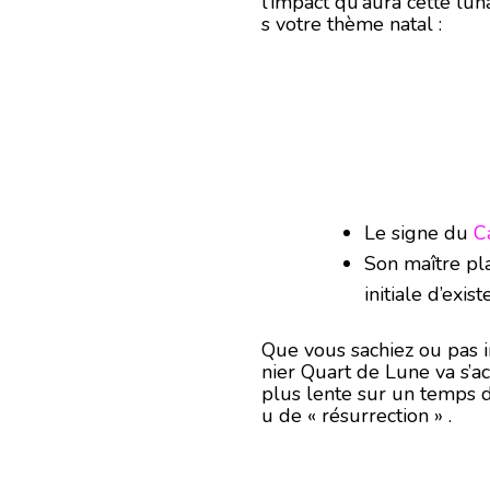
l’impact qu’aura cette lu
s votre thème natal :
Le signe du
C
Son maître pl
initiale d’exis
Que vous sachiez ou pas i
nier Quart de Lune va s’
plus lente sur un temps d
u de « résurrection » .