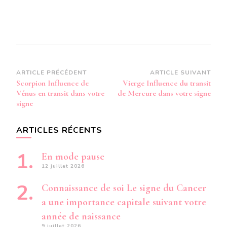
Navigation
ARTICLE PRÉCÉDENT
ARTICLE SUIVANT
Scorpion Influence de
Vierge Influence du transit
d’article
Vénus en transit dans votre
de Mercure dans votre signe
signe
ARTICLES RÉCENTS
En mode pause
12 juillet 2026
Connaissance de soi Le signe du Cancer
a une importance capitale suivant votre
année de naissance
9 juillet 2026