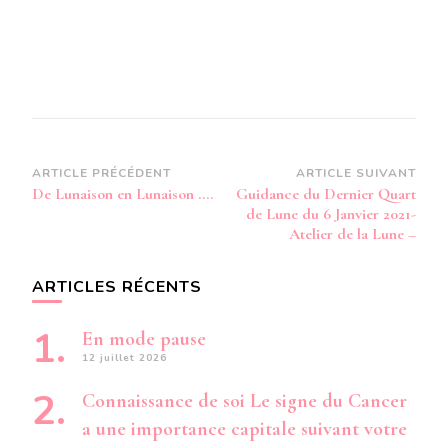
Navigation
ARTICLE PRÉCÉDENT
ARTICLE SUIVANT
De Lunaison en Lunaison ….
Guidance du Dernier Quart
d’article
de Lune du 6 Janvier 2021-
Atelier de la Lune –
ARTICLES RÉCENTS
En mode pause
12 juillet 2026
Connaissance de soi Le signe du Cancer
a une importance capitale suivant votre