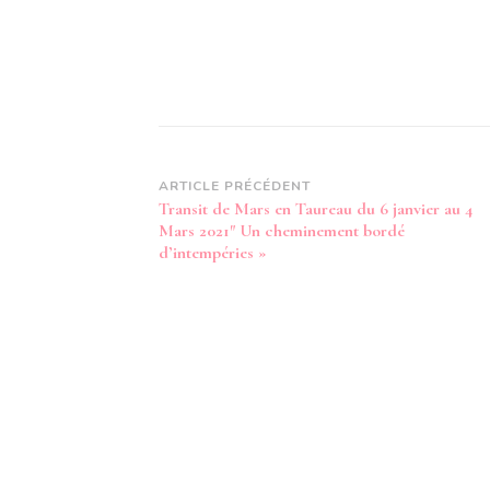
Navigation
ARTICLE PRÉCÉDENT
Transit de Mars en Taureau du 6 janvier au 4
d’article
Mars 2021″ Un cheminement bordé
d’intempéries »