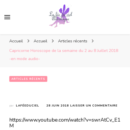
Accueil
Accueil
Articles récents
Capricorne Horoscope de la semaine du 2 au 8 Juillet 2018
-en mode audio-
ARTICLES RÉCENTS
Capricorne Horoscope de la semaine du 2 au 8 Juillet 2018 -en mode audio-
SUR
par
LAFÉEDUCIEL
28 JUIN 2018
LAISSER UN COMMENTAIRE
CAPRI
HOROS
https://www.youtube.com/watch?v=swrAtCv_E1
DE
M
LA