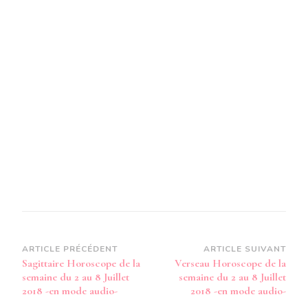
SEMAI
DU
2
AU
8
JUILLE
2018
-
EN
MODE
AUDIO-
Navigation
ARTICLE PRÉCÉDENT
ARTICLE SUIVANT
Sagittaire Horoscope de la
Verseau Horoscope de la
d’article
semaine du 2 au 8 Juillet
semaine du 2 au 8 Juillet
2018 -en mode audio-
2018 -en mode audio-