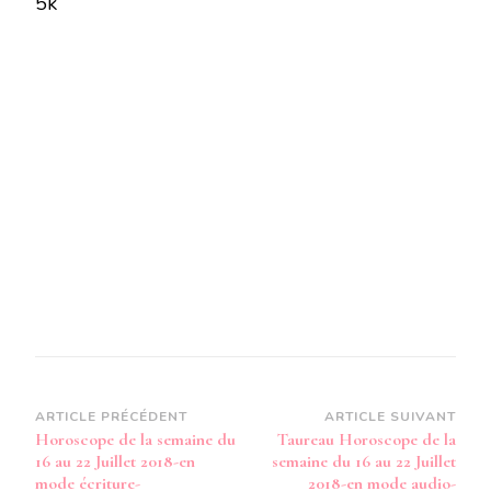
5k
LA
SEMAINE
DU
16
AU
22
JUILLET
2018-
EN
MODE
AUDIO-
Navigation
ARTICLE PRÉCÉDENT
ARTICLE SUIVANT
Horoscope de la semaine du
Taureau Horoscope de la
d’article
16 au 22 Juillet 2018-en
semaine du 16 au 22 Juillet
mode écriture-
2018-en mode audio-