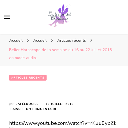
Accueil
Accueil
Articles récents
Bélier Horoscope de la semaine du 16 au 22 Juillet 2018-
en mode audio-
ARTICLES RÉCENTS
Bélier Horoscope de la semaine du 16 au 22 Juillet 2018- en mode audio-
par
LAFÉEDUCIEL
13 JUILLET 2018
SUR
LAISSER UN COMMENTAIRE
BÉLIER
HOROSCOPE
https://www.youtube.com/watch?v=rKuu0ypZk
DE