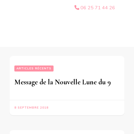
06 25 71 44 26
ARTICLES RÉCENTS
Message de la Nouvelle Lune du 9 Septembre 2018 pour les personnes nées du 9 Novembre 1941 au 26 Janvier 1942 du 30 Mai au 3 Novembre 1960 du 30 Janvier au 25 Mai 1979 du 7 Novembre1997 au 26 Juin 1998
8 SEPTEMBRE 2018