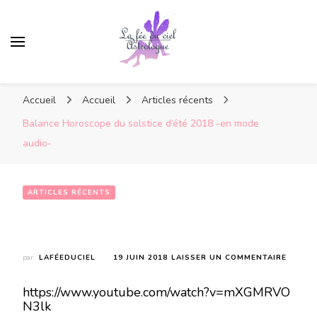
Accueil
Accueil
Articles récents
Balance Horoscope du solstice d’été 2018 -en mode
audio-
ARTICLES RÉCENTS
Balance Horoscope du solstice d’été 2018 -en mode audio-
SUR
par
LAFÉEDUCIEL
19 JUIN 2018
LAISSER UN COMMENTAIRE
BALAN
HOROS
https://www.youtube.com/watch?v=mXGMRVO
DU
N3lk
SOLST