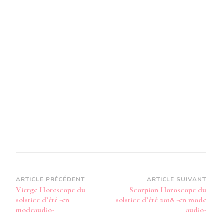
D’ÉTÉ
2018
-
EN
MODE
AUDIO-
Navigation
ARTICLE PRÉCÉDENT
ARTICLE SUIVANT
Vierge Horoscope du
Scorpion Horoscope du
d’article
solstice d’été -en
solstice d’été 2018 -en mode
modeaudio-
audio-