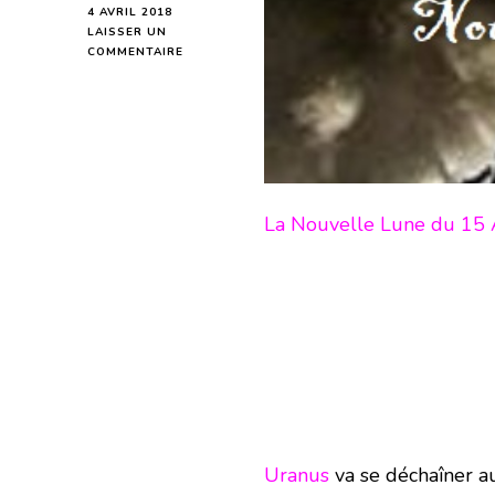
4 AVRIL 2018
LAISSER UN
SUR
COMMENTAIRE
NOUVELLE
LUNE
DU
15
AVRIL
2018-
EN
MODE
La Nouvelle Lune du 15 A
ÉCRITURE-
Uranus
va se déchaîner au