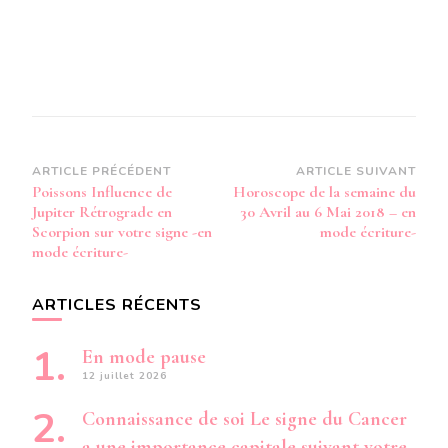
Navigation
ARTICLE PRÉCÉDENT
ARTICLE SUIVANT
Poissons Influence de
Horoscope de la semaine du
d’article
Jupiter Rétrograde en
30 Avril au 6 Mai 2018 – en
Scorpion sur votre signe -en
mode écriture-
mode écriture-
ARTICLES RÉCENTS
En mode pause
12 juillet 2026
Connaissance de soi Le signe du Cancer
a une importance capitale suivant votre