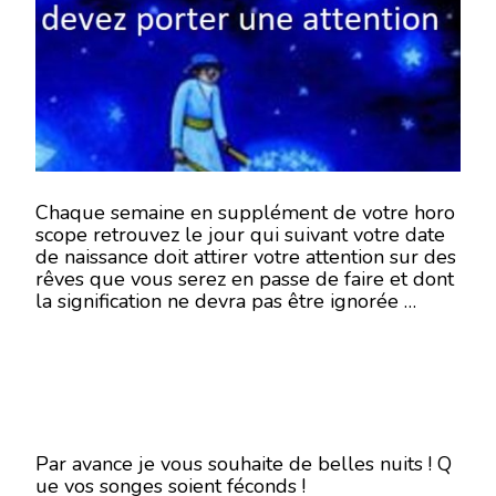
SEMA
DU
30
AVRIL
AU
6
MAI
2018-
EN
MODE
ÉCRIT
Chaque semaine en supplément de votre horo
scope retrouvez le jour qui suivant votre date
de naissance doit attirer votre attention sur des
rêves que vous serez en passe de faire et dont
la signification ne devra pas être ignorée …
Par avance je vous souhaite de belles nuits ! Q
ue vos songes soient féconds !