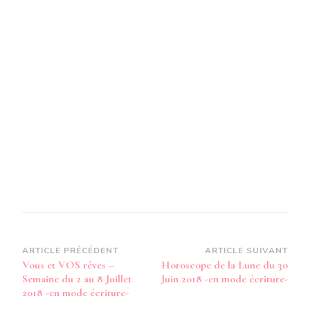
-
SEMAI
DU
2
AU
8
JUILLE
2018-
EN
MODE
AUDIO-
Navigation
ARTICLE PRÉCÉDENT
ARTICLE SUIVANT
Vous et VOS rêves –
Horoscope de la Lune du 30
d’article
Semaine du 2 au 8 Juillet
Juin 2018 -en mode écriture-
2018 -en mode écriture-