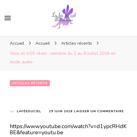
Accueil
Accueil
Articles récents
Vous et VOS rêves -semaine du 2 au 8 Juillet 2018-en
mode audio-
ARTICLES RÉCENTS
Vous et VOS rêves -semaine du 2 au 8 Juillet 2018-en mode audio-
SUR
par
LAFÉEDUCIEL
29 JUIN 2018
LAISSER UN COMMENTAIRE
VOUS
ET
https://www.youtube.com/watch?v=d1ypcRHdK
VOS
8E&feature=youtu.be
RÊVES