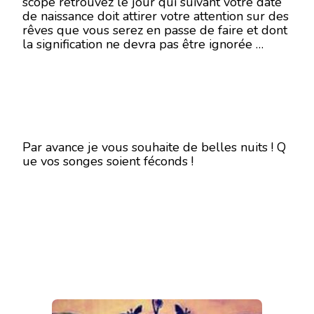
scope retrouvez le jour qui suivant votre date
RÊVES
de naissance doit attirer votre attention sur des
-
rêves que vous serez en passe de faire et dont
SEMAINE
la signification ne devra pas être ignorée …
DU
19
AU
24
FÉVRIER
2018
-
EN
MODE
Par avance je vous souhaite de belles nuits ! Q
ÉCRITURE-
ue vos songes soient féconds !