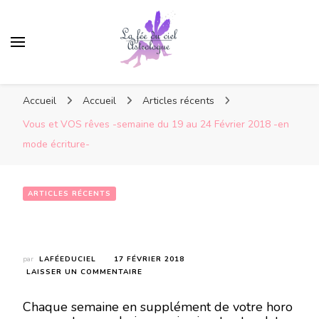
Accueil
Accueil
Articles récents
Vous et VOS rêves -semaine du 19 au 24 Février 2018 -en
mode écriture-
ARTICLES RÉCENTS
Vous et VOS rêves -semaine du 19 au 24 Février 2018 -en mode écriture-
par
LAFÉEDUCIEL
17 FÉVRIER 2018
SUR
LAISSER UN COMMENTAIRE
VOUS
ET
Chaque semaine en supplément de votre horo
VOS