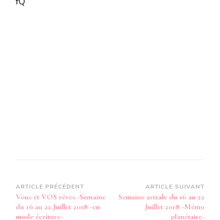
fQ
RÊVES
-
SEMAINE
DU
16
AU
22
JUILLET
2018-
EN
MODE
AUDIO-
Navigation
ARTICLE PRÉCÉDENT
ARTICLE SUIVANT
Vous et VOS rêves -Semaine
Semaine astrale du 16 au 22
d’article
du 16 au 22 Juillet 2018 -en
Juillet 2018 -Mémo
mode écriture-
planétaire-