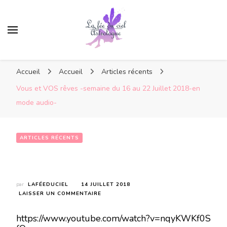
Accueil
Accueil
Articles récents
Vous et VOS rêves -semaine du 16 au 22 Juillet 2018-en
mode audio-
ARTICLES RÉCENTS
Vous et VOS rêves -semaine du 16 au 22 Juillet 2018-en mode audio-
par
LAFÉEDUCIEL
14 JUILLET 2018
SUR
LAISSER UN COMMENTAIRE
VOUS
ET
https://www.youtube.com/watch?v=nqyKWKf0S
VOS