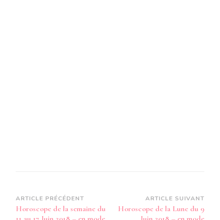
Navigation
ARTICLE PRÉCÉDENT
ARTICLE SUIVANT
Horoscope de la semaine du
Horoscope de la Lune du 9
d’article
11 au 17 Juin 2018 – en mode
Juin 2018 – en mode