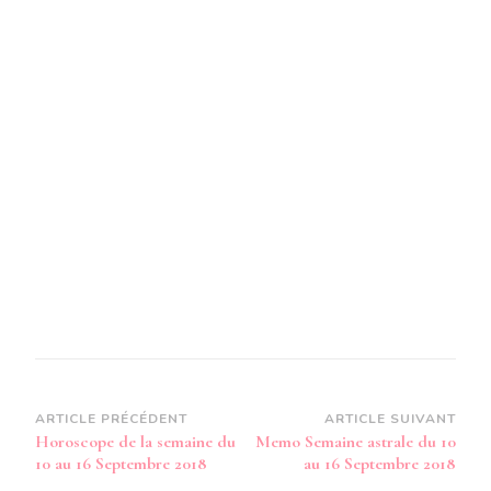
Navigation
ARTICLE PRÉCÉDENT
ARTICLE SUIVANT
Horoscope de la semaine du
Memo Semaine astrale du 10
d’article
10 au 16 Septembre 2018
au 16 Septembre 2018