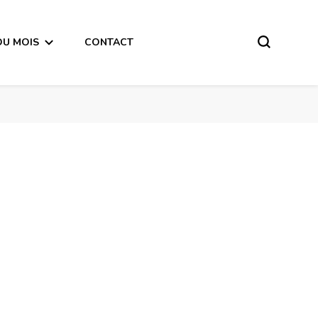
DU MOIS
CONTACT
Vous et VOS rêves Semaine du 10 au 16 Décembre 2018