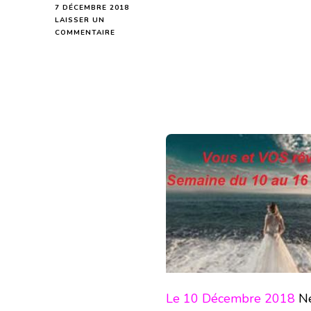
7 DÉCEMBRE 2018
LAISSER UN
SUR
COMMENTAIRE
VOUS
ET
VOS
RÊVES
SEMAINE
DU
10
AU
16
DÉCEMBRE
2018
Le 10 Décembre 2018
Né