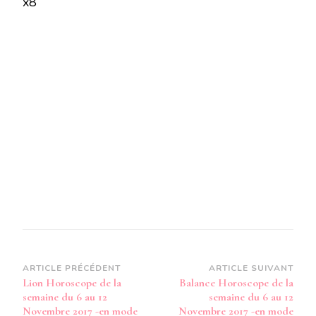
x8
LA
SEMAINE
DU
6
AU
12
NOVEMBRE
2017
–
EN
MODE
AUDIO
–
Navigation
ARTICLE PRÉCÉDENT
ARTICLE SUIVANT
Lion Horoscope de la
Balance Horoscope de la
d’article
semaine du 6 au 12
semaine du 6 au 12
Novembre 2017 -en mode
Novembre 2017 -en mode