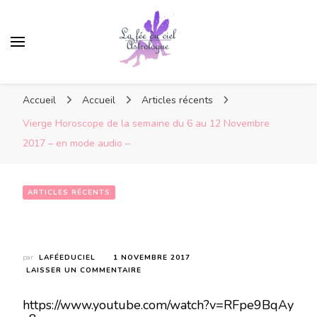
Accueil
Accueil
Articles récents
Vierge Horoscope de la semaine du 6 au 12 Novembre
2017 – en mode audio –
ARTICLES RÉCENTS
Vierge Horoscope de la semaine du 6 au 12 Novembre 2017 – en mode audio –
par
LAFÉEDUCIEL
1 NOVEMBRE 2017
SUR
LAISSER UN COMMENTAIRE
VIERGE
HOROSCOPE
https://www.youtube.com/watch?v=RFpe9BqAy
DE