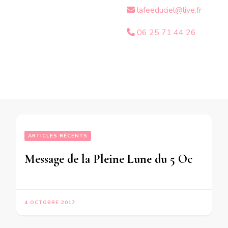
lafeeduciel@live.fr
06 25 71 44 26
ARTICLES RÉCENTS
Message de la Pleine Lune du 5 Octobre 2017 pour les personnes qui ont la Lune en Balance dans leur thème de naissance
4 OCTOBRE 2017