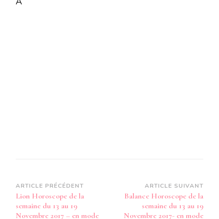
A
LA
SEMAINE
DU
13
AU
19
NOVEMBRE
20117
–
EN
MODE
AUDIO-
Navigation
ARTICLE PRÉCÉDENT
ARTICLE SUIVANT
Lion Horoscope de la
Balance Horoscope de la
d’article
semaine du 13 au 19
semaine du 13 au 19
Novembre 2017 – en mode
Novembre 2017- en mode