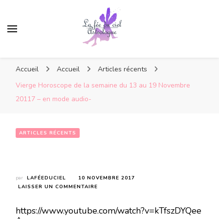
Accueil
Accueil
Articles récents
Vierge Horoscope de la semaine du 13 au 19 Novembre
20117 – en mode audio-
ARTICLES RÉCENTS
Vierge Horoscope de la semaine du 13 au 19 Novembre 20117 – en mode audio-
par
LAFÉEDUCIEL
10 NOVEMBRE 2017
SUR
LAISSER UN COMMENTAIRE
VIERGE
HOROSCOPE
https://www.youtube.com/watch?v=kTfszDYQee
DE