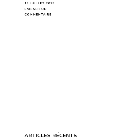
13 JUILLET 2018
LAISSER UN
SUR
COMMENTAIRE
VIERGE
HOROSCOPE
DE
LA
SEMAINE
DU
16
AU
22
JUILLET
2018-
EN
MODE
AUDIO-
ARTICLES RÉCENTS