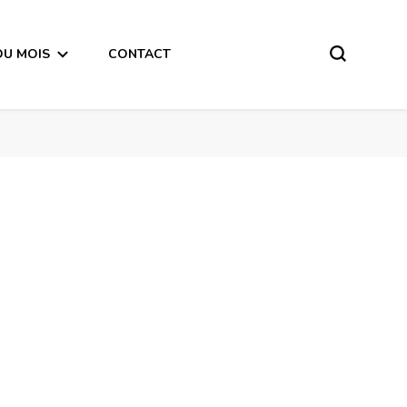
DU MOIS
CONTACT
Vierge Horoscope de la semaine du 16 au 22 Juillet 2018-en mode audio-