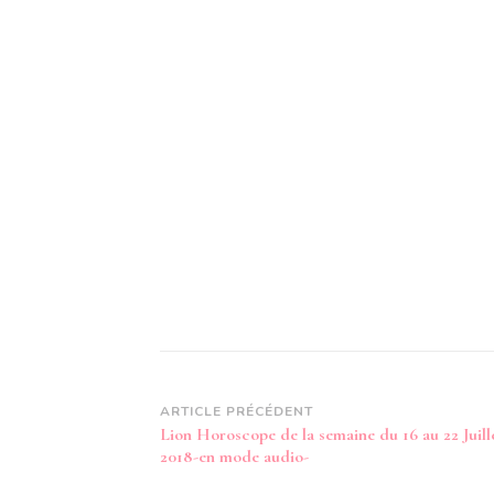
Navigation
ARTICLE PRÉCÉDENT
Lion Horoscope de la semaine du 16 au 22 Juill
d’article
2018-en mode audio-