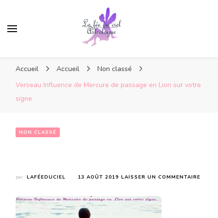
Accueil
Accueil
Non classé
Verseau Influence de Mercure de passage en Lion sur votre
signe
NON CLASSÉ
Verseau Influence de Mercure de passage en Lion sur votre signe
SUR
par
LAFÉEDUCIEL
13 AOÛT 2019
LAISSER UN COMMENTAIRE
VERS
INFL
DE
MERC