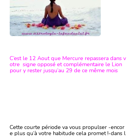
DE
PASS
EN
LION
SUR
VOTR
SIGNE
C’est le 12 Aout que Mercure repassera dans v
otre signe opposé et complémentaire le Lion
pour y rester jusqu’au 29 de ce même mois
Cette courte période va vous propulser -encor
e plus qu’à votre habitude cela promet !-dans l