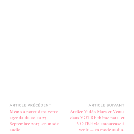
MODE
AUDIO
–
Navigation
ARTICLE PRÉCÉDENT
ARTICLE SUIVANT
Mémo à noter dans votre
Atelier Vidéo Mars et Venus
d’article
agenda du 20 au 27
dans VOTRE thème natal et
Septembre 2017 -en mode
VOTRE vie amoureuse à
audio
venir …-en mode audio-