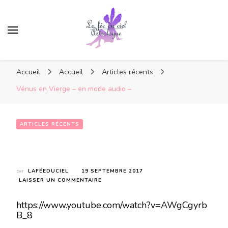
Accueil
Accueil
Articles récents
Vénus en Vierge – en mode audio –
ARTICLES RÉCENTS
Vénus en Vierge – en mode audio –
par
LAFÉEDUCIEL
19 SEPTEMBRE 2017
SUR
LAISSER UN COMMENTAIRE
VÉNUS
EN
https://www.youtube.com/watch?v=AWgCgyrb
VIERGE
B_8
–
EN