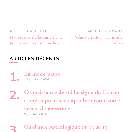
Navigation
ARTICLE PRÉCÉDENT
ARTICLE SUIVANT
Horoscope de la Lune du 12
Vénus en Lion – en mode
d’article
Juin 2018 -en mode audio-
audio-
ARTICLES RÉCENTS
En mode pause
12 juillet 2026
Connaissance de soi Le signe du Cancer
a une importance capitale suivant votre
année de naissance
9 juillet 2026
Guidance Astrologique du 13 au 19