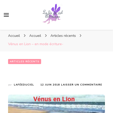
Accueil
Accueil
Articles récents
Vénus en Lion – en mode écriture-
ARTICLES RÉCENTS
Vénus en Lion – en mode écriture-
SUR
par
LAFÉEDUCIEL
12 JUIN 2018
LAISSER UN COMMENTAIRE
VÉNUS
EN
LION
–
EN
MODE