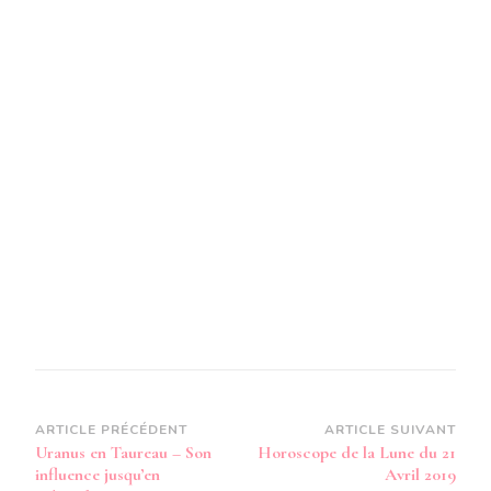
Navigation
ARTICLE PRÉCÉDENT
ARTICLE SUIVANT
Uranus en Taureau – Son
Horoscope de la Lune du 21
d’article
influence jusqu’en
Avril 2019