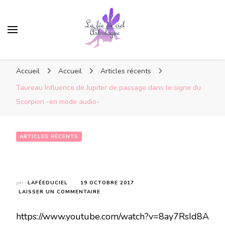
Accueil
Accueil
Articles récents
Taureau Influence de Jupiter de passage dans le signe du
Scorpion -en mode audio-
ARTICLES RÉCENTS
Taureau Influence de Jupiter de passage dans le signe du Scorpion -en mode audio-
par
LAFÉEDUCIEL
19 OCTOBRE 2017
SUR
LAISSER UN COMMENTAIRE
TAUREAU
INFLUENCE
https://www.youtube.com/watch?v=8ay7RsId8A
DE