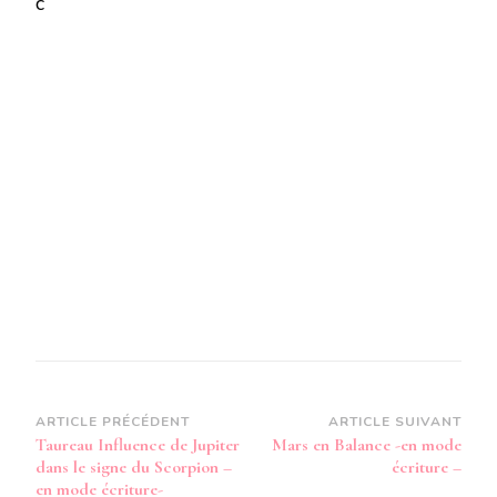
c
JUPITER
DE
PASSAGE
DANS
LE
SIGNE
DU
SCORPION
-
EN
MODE
AUDIO-
Navigation
ARTICLE PRÉCÉDENT
ARTICLE SUIVANT
Taureau Influence de Jupiter
Mars en Balance -en mode
d’article
dans le signe du Scorpion –
écriture –
en mode écriture-